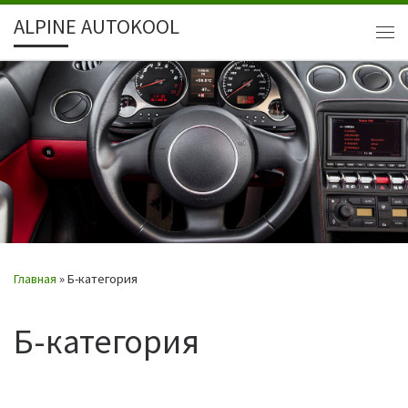
ALPINE AUTOKOOL
Перейти к содержимому
Ме
Главная
»
Б-категория
Б-категория