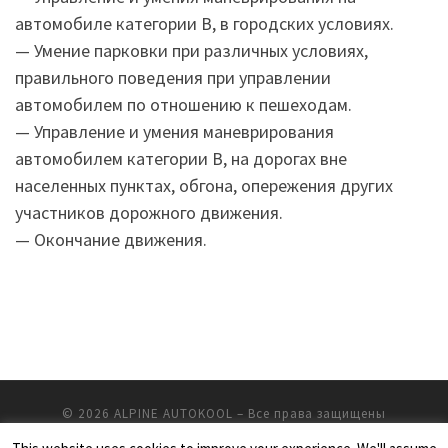
автомобиле категории В, в городских условиях.
— Умение парковки при различных условиях,
правильного поведения при управлении
автомобилем по отношению к пешеходам.
— Управление и умения маневрирования
автомобилем категории В, на дорогах вне
населенных пунктах, обгона, опережения других
участников дорожного движения.
— Окончание движения.
© 2026
ALPINE AUTOKOOL
– Все права защищены
Работает на
WP
– Разработан в
Тема Customizr